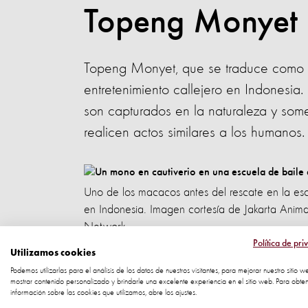
Topeng Monyet 
Topeng Monyet, que se traduce como 
entretenimiento callejero en Indonesi
son capturados en la naturaleza y som
realicen actos similares a los humanos.
Uno de los macacos antes del rescate en la esc
en Indonesia. Imagen cortesía de Jakarta Anima
Network.
Política de pri
Utilizamos cookies
Podemos utilizarlas para el análisis de los datos de nuestros visitantes, para mejorar nuestro sitio w
mostrar contenido personalizado y brindarle una excelente experiencia en el sitio web. Para obte
información sobre las cookies que utilizamos, abre los ajustes.