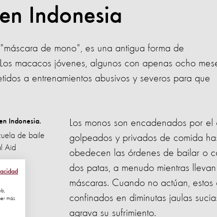
en Indonesia
"máscara de mono", es una antigua forma de
a. Los macacos jóvenes, algunos con apenas ocho mes
etidos a entrenamientos abusivos y severos para que
Los monos son encadenados por el c
uela de baile
golpeados y privados de comida ha
l Aid
obedecen las órdenes de bailar o c
dos patas, a menudo mientras llevan 
vacidad
máscaras. Cuando no actúan, estos 
eb,
confinados en diminutas jaulas sucia
ner más
agrava su sufrimiento.