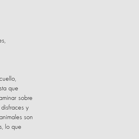
es,
uello,
sta que
aminar sobre
disfraces y
animales son
s, lo que