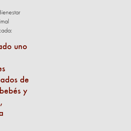
Bienestar
imal
cada:
ado uno
es
bados de
 bebés y
,
a