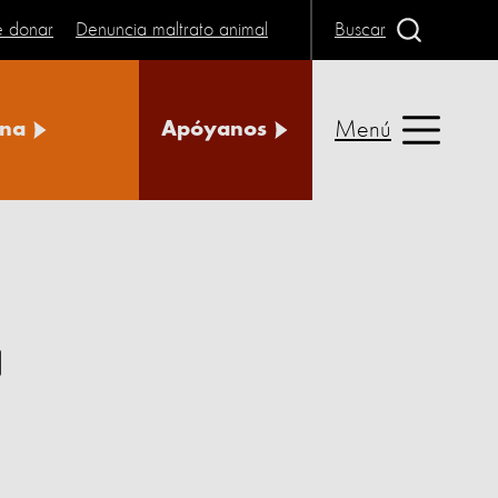
e donar
Denuncia maltrato animal
Buscar
Menú
na
Apóyanos
a