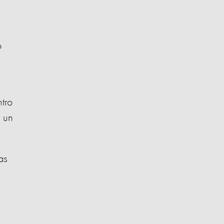
o
tro
r un
as