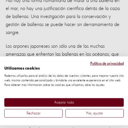
No hay una forma humanitaria de matar a una ballena en
el mar, no hay una justificación científica detrás de la caza
de ballenas. Una investigación para la conservación y
gestión de ballenas se puede hacer sin derramamiento de
sangre.
Los arpones japoneses son sólo una de las muchas
amenazas que enfrentan las ballenas en los océanos, que
incluyen los equipos de pesca abandonados o ' redes
Política de privacidad
Utilizamos cookies
fantasma', las colisiones con embarcaciones, la
Podemos utilizarlas para el análisis de los datos de nuestros visitantes, para mejorar nuestro sitio
contaminación y el cambio climático.
web, mostrar contenido personalizado y brindarle una excelente experiencia en el sitio web.
Para obtener más información sobre las cookies que utilizamos, abre los ajustes.
Gracias a la resolución propuesta por Australia y Nueva
Zelanda, la CBI llevará a cabo revisiones más estrictas de
Aceptar todo
los programas 'científicas'.
Rechazar
No, ajustar
World Animal Protection espera que este sea un paso