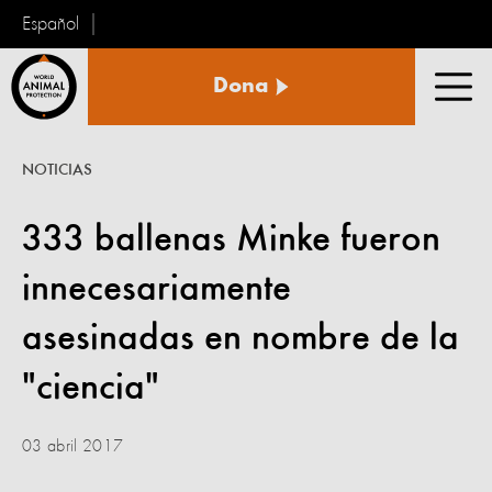
Español
Protección
Dona
Animal
Men
Mundial
NOTICIAS
333 ballenas Minke fueron
innecesariamente
asesinadas en nombre de la
"ciencia"
03 abril 2017