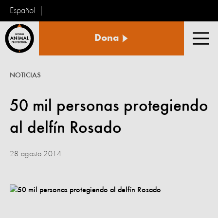
Español
Protección
Dona
Animal
Men
Mundial
NOTICIAS
50 mil personas protegiendo
al delfín Rosado
28 agosto 2014