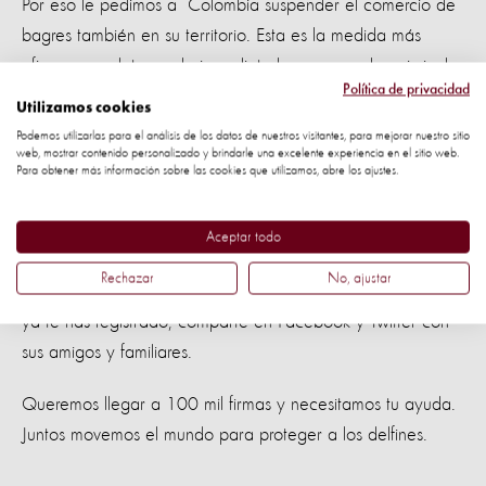
Por eso le pedimos a Colombia suspender el comercio de
bagres también en su territorio. Esta es la medida más
eficaz para detener de inmediato la caza cruel y criminal
Política de privacidad
de los delfines.
Utilizamos cookies
Podemos utilizarlas para el análisis de los datos de nuestros visitantes, para mejorar nuestro sitio
Gracias a todos los que participaron en esta campaña,
web, mostrar contenido personalizado y brindarle una excelente experiencia en el sitio web.
Para obtener más información sobre las cookies que utilizamos, abre los ajustes.
pero todavía queda mucho por delante hasta llegar a
nuestro objetivo.
Aceptar todo
No hay que desanimarse. Si usted no ha firmado la
Rechazar
No, ajustar
petición, visite ahora:
www.yoprotejoaldelfinrosado.org
Si
ya te has registrado, comparte en Facebook y Twitter con
sus amigos y familiares.
Queremos llegar a 100 mil firmas y necesitamos tu ayuda.
Juntos movemos el mundo para proteger a los delfines.