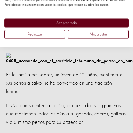
web, mostrar contenido personalizado y brindarle una excelente experiencia en el sitio web.
este fuerte. Y aunque Raja puede estar dentro de la casa,
Para obtener más información sobre las cookies que utilizamos, abre los ajustes.
el prefiere dormir afuera con las vacas en el granero, a
pesar de ser un cachorro el sabe como cuidar de su hogar
Aceptar todo
y ladrar ante extraños que se avecinan.
Rechazar
No, ajustar
Kaosar Mondol y sus perros
En la familia de Kaosar, un joven de 22 años, mantener a
sus perros a salvo, se ha convertido en una tradición
familiar.
Él vive con su extensa familia, donde todos son granjeros
que mantienen todos los días a su ganado, cabras, gallinas
y a si mismo perros para su protección.