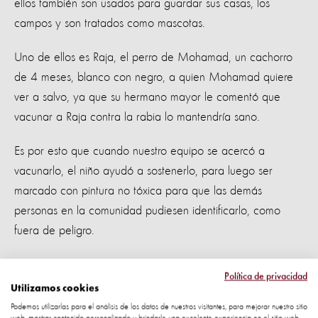
ellos también son usados para guardar sus casas, los
campos y son tratados como mascotas.
Uno de ellos es Raja, el perro de Mohamad, un cachorro
de 4 meses, blanco con negro, a quien Mohamad quiere
ver a salvo, ya que su hermano mayor le comentó que
vacunar a Raja contra la rabia lo mantendría sano.
Es por esto que cuando nuestro equipo se acercó a
vacunarlo, el niño ayudó a sostenerlo, para luego ser
marcado con pintura no tóxica para que las demás
personas en la comunidad pudiesen identificarlo, como
fuera de peligro.
Mohamad comenta, como su pequeño perro Raja, protege
Política de privacidad
a su familia y lo mucho que es querido por sus hermanos.
Utilizamos cookies
Ellos cuidan muy bien del cachorro y lo alimentan para que
Podemos utilizarlas para el análisis de los datos de nuestros visitantes, para mejorar nuestro sitio