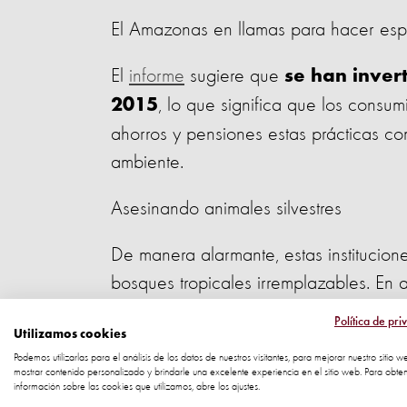
El Amazonas en llamas para hacer espaci
El
informe
sugiere que
se han inver
, lo que significa que los consum
2015
ahorros y pensiones estas prácticas co
ambiente.
Asesinando animales silvestres
De manera alarmante, estas institucion
bosques tropicales irremplazables. En a
reguladas. El Amazonas, que es un imp
Política de pri
Utilizamos cookies
alberga millones de especies de animal
Podemos utilizarlas para el análisis de los datos de nuestros visitantes, para mejorar nuestro sitio w
mostrar contenido personalizado y brindarle una excelente experiencia en el sitio web. Para obte
Un área del tamaño de un camp
información sobre las cookies que utilizamos, abre los ajustes.