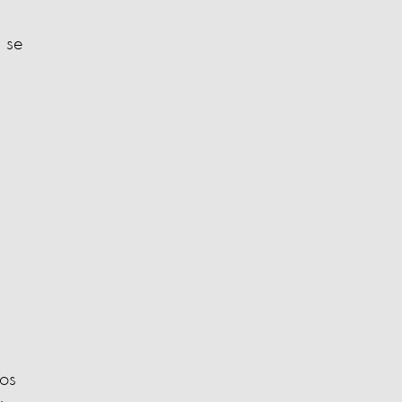
s se
los