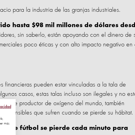
o para la industria de las granjas industriales.
tido hasta $98 mil millones de dólares des
idores, sin saberlo, están
apoyando
con el dinero de 
merciales poco éticas y con alto impacto negativo en 
es financieras pueden estar vinculadas a la tala de
lgunos casos, estas talas incluso son ilegales y no es
ortante productor de oxígeno del mundo, también
vacidad
es sensibles que sufren cuando se pierde su hábitat.
eb,
ner más
o de fútbol se pierde cada minuto para