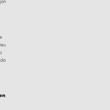
jan
de
tes
o
ida
cen