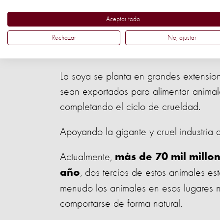
usos agrícolas.
Aceptar todo
Rechazar
No, ajustar
Pollos hacinados en una granja industri
La soya se planta en grandes extensio
sean exportados
para alimentar animale
completando el ciclo de crueldad.
Apoyando la gigante y cruel industria d
Actualmente,
más de 70 mil millo
, dos tercios de estos animales e
año
menudo los animales en esos lugares n
comportarse de forma natural.