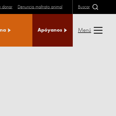
e donar
Denuncia maltrato animal
Buscar
Menú
na
Apóyanos