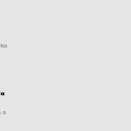
tos
da
s o