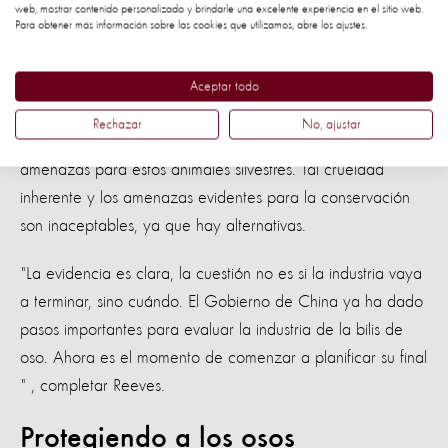
industria de la bilis no tiene lugar en la China
web, mostrar contenido personalizado y brindarle una excelente experiencia en el sitio web.
Para obtener más información sobre las cookies que utilizamos, abre los ajustes.
Es la más grande en Asia, pero surgió en la
moderna.
década de 1980, no forma parte de las tradiciones de
Aceptar todo
China y no debe ser parte del futuro del país ".
Rechazar
No, ajustar
La demanda de productos de oso supone una seria
amenazas para estos animales silvestres. Tal crueldad
inherente y los amenazas evidentes para la conservación
son inaceptables, ya que hay alternativas.
"La evidencia es clara, la cuestión no es si la industria vaya
a terminar, sino cuándo. El Gobierno de China ya ha dado
pasos importantes para evaluar la industria de la bilis de
oso. Ahora es el momento de comenzar a planificar su final
" , completar Reeves.
Protegiendo a los osos