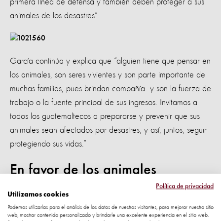
primera línea de defensa y también deben proteger a sus
animales de los desastres”.
García continúa y explica que “alguien tiene que pensar en
los animales, son seres vivientes y son parte importante de
muchas familias, pues brindan compañía y son la fuerza de
trabajo o la fuente principal de sus ingresos. Invitamos a
todos los guatemaltecos a prepararse y prevenir que sus
animales sean afectados por desastres, y así, juntos, seguir
protegiendo sus vidas.”
En favor de los animales
Política de privacidad
Utilizamos cookies
La propuesta de protocolo que elaboramos establece
Podemos utilizarlas para el análisis de los datos de nuestros visitantes, para mejorar nuestro sitio
acciones en favor de los animales en situaciones de
web, mostrar contenido personalizado y brindarle una excelente experiencia en el sitio web.