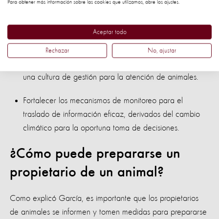
desastre, por ejemplo:
Para obtener más información sobre las cookies que utilizamos, abre los ajustes.
Fortalecer la preparación intersectorial en materia de
Aceptar todo
atención de animales en emergencias.
Rechazar
No, ajustar
Diseñar y establecer estrategias que faciliten establecer
una cultura de gestión para la atención de animales.
Fortalecer los mecanismos de monitoreo para el
traslado de información eficaz, derivados del cambio
climático para la oportuna toma de decisiones.
¿Cómo puede prepararse un
propietario de un animal?
Como explicó García, es importante que los propietarios
de animales se informen y tomen medidas para prepararse