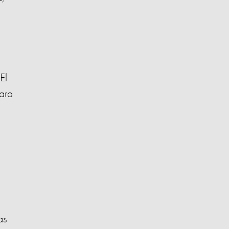
El
ara
as