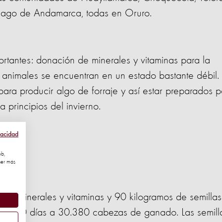
iago de Andamarca, todas en Oruro.
ortantes: donación de minerales y vitaminas para la
 animales se encuentran en un estado bastante débil. 
para producir algo de forraje y así estar preparados p
 principios del invierno.
vacidad
eb,
ner más
 de minerales y vitaminas y 90 kilogramos de semillas
r por 60 días a 30.380 cabezas de ganado. Las semill