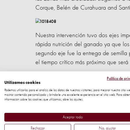
Corque, Belén de Curahuara and Sant
Nuestra intervención tuvo dos ejes imp
rápida nutrición del ganado ya que los
segundo eje fue la entrega de semilla 
el tiempo crítico más próximo que será a
Política de pri
Utilizamos cookies
Podemos utilizarlas para el análisis de los datos de nuestros visitantes, para mejorar nuestro sitio w
mostrar contenido personalizado y brindarle una excelente experiencia en el sitio web. Para obte
información sobre las cookies que utilizamos, abre los ajustes.
En total hemos entregado 24 toneladas
Aceptar todo
de cebada; lo cual permitirá alimenta
Rechazar
No, ajustar