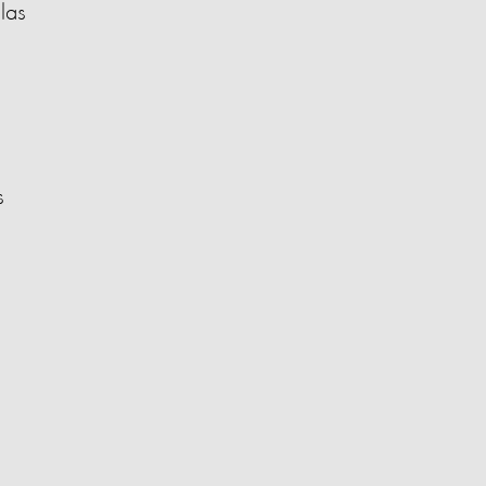
las
s