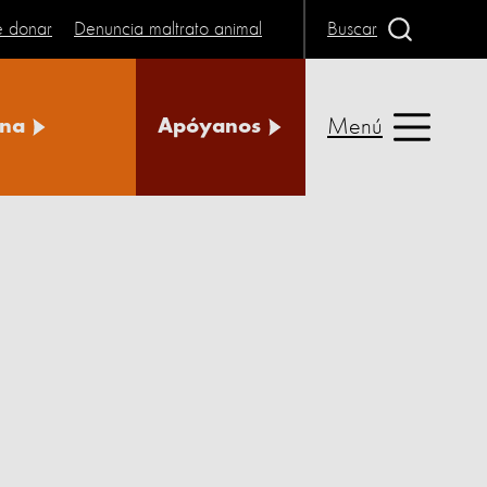
e donar
Denuncia maltrato animal
Buscar
Menú
na
Apóyanos