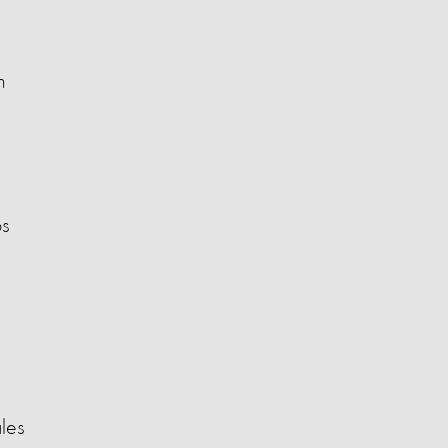
n
os
les