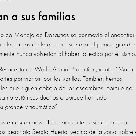
n a sus familias
ipo de Manejo de Desastres se conmovió al encontrar
re las ruinas de lo que era su casa. El perro aguarda
emente nunca volverían al haber fallecido por el sismo
 Respuesta de World Animal Protection, relata: “Much
cortes por vidrios, por las varillas. También hemos
ales que siguen debajo de los escombros, porque no
ya no están sus dueños o porque han sido
s grande y traumático”.
icios en escombros. “Fue como si te pusieran en una
nos describió Sergio Huerta, vecino de la zona, sobre 