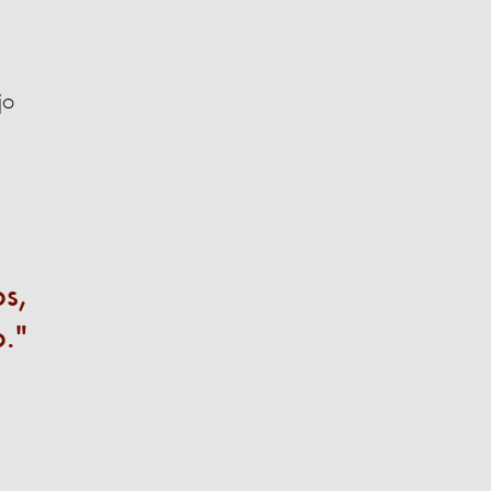
jo
os,
o.