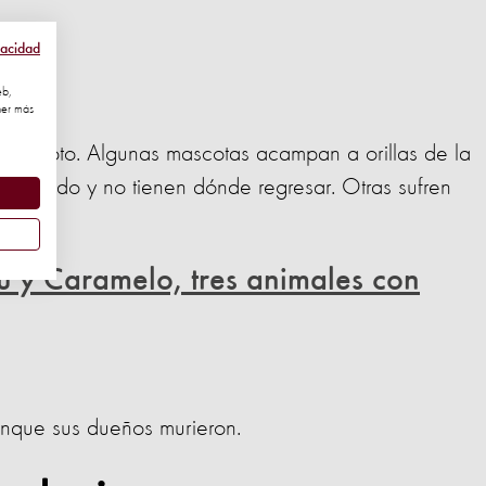
vacidad
eb,
ner más
terremoto. Algunas mascotas acampan a orillas de la
dieron todo y no tienen dónde regresar. Otras sufren
rés.
Blu y Caramelo, tres animales con
unque sus dueños murieron.