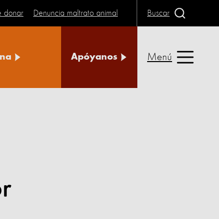
e donar
Denuncia maltrato animal
Buscar
Menú
na
Apóyanos
or