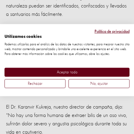
naturaleza puedan ser identificados, confiscados y llevados
a santuarios más fácilmente.
Política de privacidad
Utilizamos cookies
Estamos ayudando a comenzar a trasladar a los osos en
Podemos utilizarlas para el análisis de los datos de nuestros visitantes, para mejorar nuestro sitio
web, mostrar contenido personalizado y brindarle una excelente experiencia en el sitio web.
Vietnam a un lugar seguro, les tomará años recuperarse del
Para obtener más información sobre las cookies que utilizamos, abre los ajustes.
estrés psicológico y el trauma que han soportado, pero
estamos contentos de que estos osos vivirán sus vidas en
Aceptar todo
paz y sin daños
Rechazar
No, ajustar
Por fin libres
El Dr. Karanvir Kukreja, nuestro director de campaña, dijo:
"No hay una forma humana de extraer bilis de un oso vivo,
sufrirán dolor severo y angustia psicológica durante toda su
vida en cautiverio.