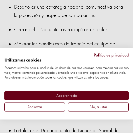
Desarrollar una estrategia nacional comunicativa para
la protección y respeto de la vida animal
Cerrar definitivamente los zoológicos estatales
Mejorar las condiciones de trabajo del equipo de
guardaparques del Sistema Nacional de áreas de
Política de privacidad
Conservación, de modo que velen de mejor forma por
Utilizamos cookies
el cumplimiento de la Ley de Conservación de Vida
Podemos utilizarlas para el análisis de los datos de nuestros visitantes, para mejorar nuestro sitio
web, mostrar contenido personalizado y brindarle una excelente experiencia en el sitio web.
Silvestre.
Para obtener más información sobre las cookies que utilizamos, abre los ajustes.
Promover una reforma al artículo 2° de la Ley
Aceptar todo
Fundamental de Educación, para incluir el respeto a
Rechazar
No, ajustar
toda forma de vida dentro de los planes de la
educación costarricense.
Fortalecer el Departamento de Bienestar Animal del