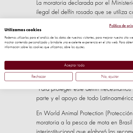
La moratoria declarada por el Ministeri
ilegal del delfín rosado que se utiliz
luego se comercializa bajo otros nom
Política de pri
Utilizamos cookies
“Si bien este es un primer paso para la
Podemos utilizarlas para el análisis de los datos de nuestros visitantes, para mejorar nuestro sitio w
mostrar contenido personalizado y brindarle una excelente experiencia en el sitio web. Para obte
creer que sólo esta medida resolverá 
información sobre las cookies que utilizamos, abre los ajustes.
27 años es prohibido matar al delfín 
expresó el Dr. Roberto Vieto, 
Aceptar todo
Protection (Protección Animal 
Rechazar
No, ajustar
"Para proteger este delfín necesitamo
parte y el apoyo de todo Latinoamérica
En World Animal Protection (Protecci
moratoria a la pesca de mota en Brasil
interinstitucional que elaboró las reco