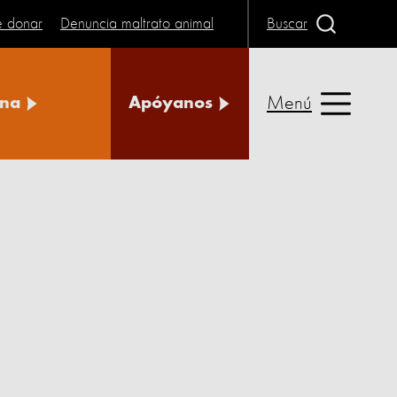
e donar
Denuncia maltrato animal
Buscar
Menú
na
Apóyanos