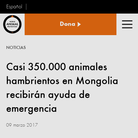
Español
Protección
Dona
Animal
Men
Mundial
NOTICIAS
Casi 350.000 animales
hambrientos en Mongolia
recibirán ayuda de
emergencia
09 marzo 2017