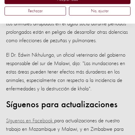
En riesgo de enfermedad.
Rechazar
No, ajustar
Los animales atrapados en el agua sucia durante períodos
prolongados están en peligro de desarrollar otras dolencias
como infecciones de pezuñas y pulmonares.
El Dr. Edwin Nkhulungo, un oficial veterinario del gobierno
responsable del sur de Malawi, dijo: "Las inundaciones en
estas áreas pueden tener efectos más duraderos en los
animales, especialmente con respecto a la incidencia de
enfermedades y la destrucción de khola".
Síguenos para actualizaciones
Síguenos en Facebook
para actualizaciones de nuestro
trabajo en Mozambique y Malawi, y en Zimbabwe para