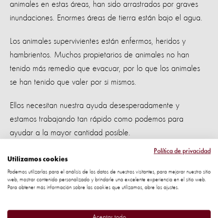
animales en estas áreas, han sido arrastrados por graves
inundaciones. Enormes áreas de tierra están bajo el agua.
Los animales supervivientes están enfermos, heridos y
hambrientos. Muchos propietarios de animales no han
tenido más remedio que evacuar, por lo que los animales
se han tenido que valer por si mismos.
Ellos necesitan nuestra ayuda desesperadamente y
estamos trabajando tan rápido como podemos para
ayudar a la mayor cantidad posible.
Política de privacidad
Utilizamos cookies
Podemos utilizarlas para el análisis de los datos de nuestros visitantes, para mejorar nuestro sitio
Los residentes se paran en los tejados en una zona
web, mostrar contenido personalizado y brindarle una excelente experiencia en el sitio web.
Para obtener más información sobre las cookies que utilizamos, abre los ajustes.
inundada de Buzi, en el centro de Mozambique, después
del paso del ciclón Idai. Foto de Adrien Barbier / AFP.
Aceptar todo