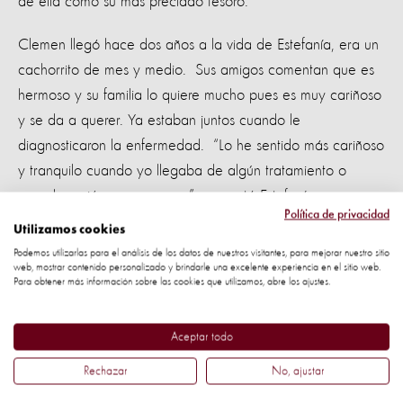
de ella como su más preciado tesoro.
Clemen llegó hace dos años a la vida de Estefanía, era un
cachorrito de mes y medio. Sus amigos comentan que es
hermoso y su familia lo quiere mucho pues es muy cariñoso
y se da a querer. Ya estaban juntos cuando le
diagnosticaron la enfermedad. “Lo he sentido más cariñoso
y tranquilo cuando yo llegaba de algún tratamiento o
cuando recién me operaron”, comentó Estefanía.
Política de privacidad
Utilizamos cookies
Estudios científicos nos han demostrado que los perros
Podemos utilizarlas para el análisis de los datos de nuestros visitantes, para mejorar nuestro sitio
tienen capacidades para identificar cuando estamos
web, mostrar contenido personalizado y brindarle una excelente experiencia en el sitio web.
Para obtener más información sobre las cookies que utilizamos, abre los ajustes.
sintiendo diferentes tipos de emociones. Esta no fue la
excepción en Clemen, en momentos difíciles se le acerca a
Aceptar todo
Estefanía y la acompaña. “Clemen llega para que lo
abrace o acaricie cuando estoy triste.” Inclusive, Estefanía
Rechazar
No, ajustar
menciona que su perro la defiende más, y que cuando sus