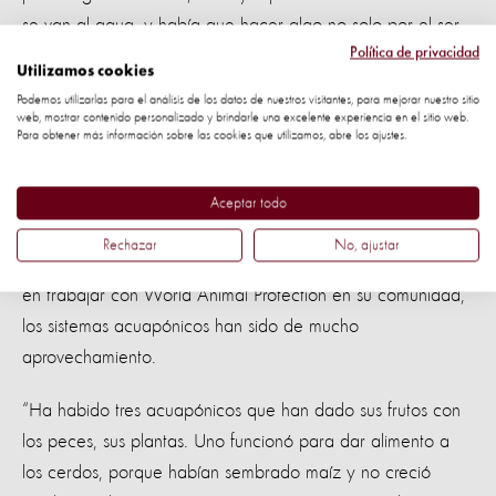
se van al agua, y había que hacer algo no solo por el ser
Política de privacidad
humano, sino también por los animalitos. Ellos son los que
Utilizamos cookies
sufren por no tener en dónde reposar en esos días de
Podemos utilizarlas para el análisis de los datos de nuestros visitantes, para mejorar nuestro sitio
inundación, y pues ya tienen su casita, el tapesco, y
web, mostrar contenido personalizado y brindarle una excelente experiencia en el sitio web.
Para obtener más información sobre las cookies que utilizamos, abre los ajustes.
gracias a eso ya no se mueren por la inundación”, opina
ella.
Aceptar todo
Francisco Reyes es coordinador de terreno en
Rechazar
No, ajustar
comunidades de la Cruz Roja Mexicana. De su experiencia
en trabajar con World Animal Protection en su comunidad,
los sistemas acuapónicos han sido de mucho
aprovechamiento.
“Ha habido tres acuapónicos que han dado sus frutos con
los peces, sus plantas. Uno funcionó para dar alimento a
los cerdos, porque habían sembrado maíz y no creció