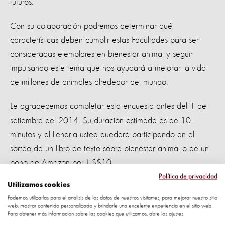
futuros.
Con su colaboración podremos determinar qué
características deben cumplir estas Facultades para ser
consideradas ejemplares en bienestar animal y seguir
impulsando este tema que nos ayudará a mejorar la vida
de millones de animales alrededor del mundo.
Le agradecemos completar esta encuesta antes del 1 de
setiembre del 2014. Su duración estimada es de 10
minutos y al llenarla usted quedará participando en el
sorteo de un libro de texto sobre bienestar animal o de un
bono de Amazon por US$10.
Política de privacidad
Utilizamos cookies
Seguramente usted ha escuchado que la Organización
Podemos utilizarlas para el análisis de los datos de nuestros visitantes, para mejorar nuestro sitio
Mundial de Sanidad Animal (OIE) pide que todo
web, mostrar contenido personalizado y brindarle una excelente experiencia en el sitio web.
veterinario (a) recién graduado (a) tenga una serie de
Para obtener más información sobre las cookies que utilizamos, abre los ajustes.