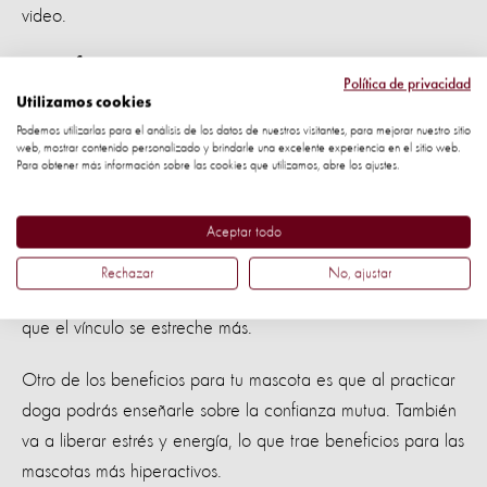
video.
Beneficios
Política de privacidad
Utilizamos cookies
Tanto tú como tu perro se beneficiarán al practicar juntos
Podemos utilizarlas para el análisis de los datos de nuestros visitantes, para mejorar nuestro sitio
web, mostrar contenido personalizado y brindarle una excelente experiencia en el sitio web.
esta actividad física y de meditación. Con "doga",
Para obtener más información sobre las cookies que utilizamos, abre los ajustes.
mejorarás tu postura y tu salud mental, además quemarás
calorías, y dormirás más profundamente.
Aceptar todo
Tu perro se beneficiará del estiramiento,
trabajará la fuerza
Rechazar
No, ajustar
y tendrá una mejor circulación. Practicar
doga
juntos hará
que el vínculo se estreche más.
Otro de los beneficios para tu mascota es que al practicar
doga
podrás enseñarle sobre la confianza mutua. También
va a liberar estrés y energía, lo que trae beneficios para las
mascotas más hiperactivos.