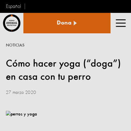
Español
Protección
Dona
Animal
Men
Mundial
NOTICIAS
Cómo hacer yoga (“doga”)
en casa con tu perro
27 marzo 2020