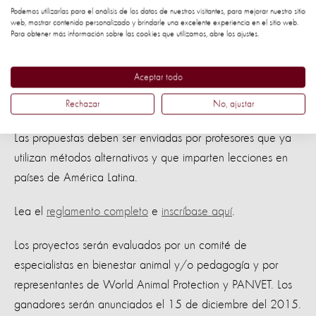
no perjudican a los animales. Entre ellas están los
Podemos utilizarlas para el análisis de los datos de nuestros visitantes, para mejorar nuestro sitio
web, mostrar contenido personalizado y brindarle una excelente experiencia en el sitio web.
simuladores (realidad virtual), modelos, maniquís, impresoras
Para obtener más información sobre las cookies que utilizamos, abre los ajustes.
3D, vídeos de entrenamiento quirúrgico, técnicas de pintura
corporal y el uso de cadáveres de origen ético, entre otros.
Aceptar todo
¿Cómo inscribirse?
Rechazar
No, ajustar
Las propuestas deben ser enviadas por profesores que ya
utilizan métodos alternativos y que imparten lecciones en
países de América Latina.
Lea el
reglamento completo
e
inscríbase aquí
.
Los proyectos serán evaluados por un comité de
especialistas en bienestar animal y/o pedagogía y por
representantes de World Animal Protection y PANVET. Los
ganadores serán anunciados el 15 de diciembre del 2015.