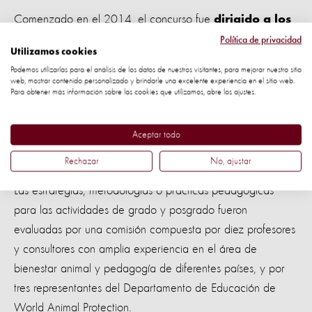
Comenzado en el 2014, el concurso fue
dirigido a los
docentes de las facultades de Ciencias Animales
Política de privacidad
Utilizamos cookies
(Medicina Veterinaria, Zootecnia, Ciencias Agrarias,
Podemos utilizarlas para el análisis de los datos de nuestros visitantes, para mejorar nuestro sitio
biología y Agronomía) de toda Latinoamérica, y liderado
web, mostrar contenido personalizado y brindarle una excelente experiencia en el sitio web.
Para obtener más información sobre las cookies que utilizamos, abre los ajustes.
por World Animal Protection con el apoyo de la Asociación
Panamericana de Ciencias Veterinarias (Panvet) y de la
Aceptar todo
Federación Panamericana de Facultades y escuelas de
Ciencias Veterinarias (Copevet).
Rechazar
No, ajustar
Las estrategias, metodologías o prácticas pedagógicas
para las actividades de grado y posgrado fueron
evaluadas por una comisión compuesta por diez profesores
y consultores con amplia experiencia en el área de
bienestar animal y pedagogía de diferentes países, y por
tres representantes del Departamento de Educación de
World Animal Protection.