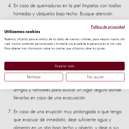
En caso de quemaduras en la piel límpielas con toallas
húmedas y ubíquelos bajo techo. Busque atención
veterinaria para sus animales quemados.
Política de privacidad
Utilizamos cookies
Limpie los techos y canoas para evitar acumulación de
Podemos utilizarlas para el análisis de los datos de nuestros visitantes, para mejorar nuestro sitio
ceniza que pueda ocasionar que el techo colapse con
web, mostrar contenido personalizado y brindarle una excelente experiencia en el sitio web.
Para obtener más información sobre las cookies que utilizamos, abre los ajustes.
la lluvia.
Para proteger a sus mascotas de los efectos del volcán,
Aceptar todo
manténgalos bajo techo, además asegúrese que estén
Rechazar
No, ajustar
identificados y con las vacunas al día. Hable con sus
amigos y familiares para buscar un lugar seguro donde
llevarlas en caso de una evacuación
En caso de una erupción muy prolongada o que tenga
que evacuar de inmediato, deje suficiente agua y
alimento en un sitio bajo techo y abierto, y deje a sus