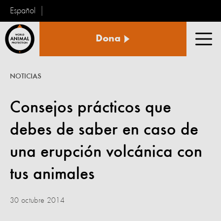
Español
Protección
Dona
Animal
Men
Mundial
NOTICIAS
Consejos prácticos que
debes de saber en caso de
una erupción volcánica con
tus animales
30 octubre 2014