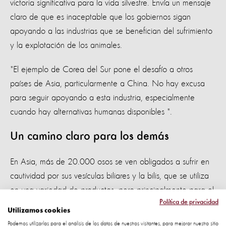
victoria significativa para la vida silvestre. Envía un mensaje
claro de que es inaceptable que los gobiernos sigan
apoyando a las industrias que se benefician del sufrimiento
y la explotación de los animales.
"El ejemplo de Corea del Sur pone el desafío a otros
países de Asia, particularmente a China. No hay excusa
para seguir apoyando a esta industria, especialmente
cuando hay alternativas humanas disponibles ".
Un camino claro para los demás
En Asia, más de 20.000 osos se ven obligados a sufrir en
cautividad por sus vesículas biliares y la bilis, que se utiliza
en una variedad de productos, pero principalmente para el
Política de privacidad
mercado de la medicina tradicional. China es el mayor
Utilizamos cookies
productor y consumidor de bilis de oso.
Podemos utilizarlas para el análisis de los datos de nuestros visitantes, para mejorar nuestro sitio