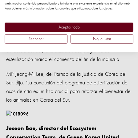
web, mostrar contenido personalizado y brindarle una excelente experiencia en el sitio web.
Para obtener más información sobre las cookies que utilizamos, abre los ajustes.
Nuestro nuevo libro “
finalizando la producción de bilis de
oso en Corea del Sur
”, creado en colaboración con la
GKU, establece un camino claro para que otros gobiernos
Aceptar todo
pongan fin a la industria de la bilis de oso.
Rechazar
No, ajustar
En Corea del Sur, la finalización del programa de
esterilización marca el comienzo del fin de la industria.
MP Jeong-Mi Lee, del Partido de la Justicia de Corea del
Sur, dijo: "La conclusión del programa de esterilización de
osos de cría es un hito crucial para reforzar el bienestar de
los animales en Corea del Sur.
Jeseon Bae, director del Ecosystem
Conservation Team, de Green Korea United,