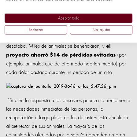
sequía.
Aceptar todo
A través de las presas de agua y los pastos mejorados
resistentes a la sequía, los propietarios de ganado pudieron
Rechazar
No, ajustar
alimentar y dar agua a sus animales mientras la sequía se
desataba. Miles de animales se beneficiaron, y
el
(por
proyecto ahorró $14 de pérdidas evitadas
ejemplo, animales que de otro modo habrían muerto) por
cada dólar gastado durante un período de un año.
“Si bien la respuesta a los desastres prioriza correctamente
las necesidades inmediatas de las personas, la
recuperación a largo plazo de los desastres está vinculada
al bienestar de sus animales. La mayoría de las
comunidades afectadas por la sequía dependen en gran