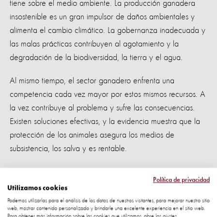
tiene sobre el medio ambiente. La producción ganadera
insostenible es un gran impulsor de daños ambientales y
alimenta el cambio climático. La gobernanza inadecuada y
las malas prácticas contribuyen al agotamiento y la
degradación de la biodiversidad, la tierra y el agua.
Al mismo tiempo, el sector ganadero enfrenta una
competencia cada vez mayor por estos mismos recursos. A
la vez contribuye al problema y sufre las consecuencias.
Existen soluciones efectivas, y la evidencia muestra que la
protección de los animales asegura los medios de
subsistencia, los salva y es rentable.
Por ejemplo, el estado de Chihuahua, México, experimenta
Política de privacidad
sequías cíclicas y, en 2013, World Animal Protection
Utilizamos cookies
desarrolló un proyecto de reducción de riesgos con
Podemos utilizarlas para el análisis de los datos de nuestros visitantes, para mejorar nuestro sitio
web, mostrar contenido personalizado y brindarle una excelente experiencia en el sitio web.
propietarios de ganado para ayudarlos a sobrevivir a la
Para obtener más información sobre las cookies que utilizamos, abre los ajustes.