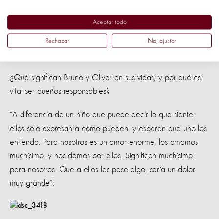
paciente. Y Oliver, que apenas lo tenemos hace 22 días,
Aceptar todo
ha sido un poquito más difícil enseñarle algunas cosas, pues
son más testarudos, pero solo hay que tenerle un poco de
Rechazar
No, ajustar
paciencia”, relata Natalia.
¿Qué significan Bruno y Oliver en sus vidas, y por qué es
vital ser dueños responsables?
“A diferencia de un niño que puede decir lo que siente,
ellos solo expresan a como pueden, y esperan que uno los
entienda. Para nosotros es un amor enorme, los amamos
muchísimo, y nos damos por ellos. Significan muchísimo
para nosotros. Que a ellos les pase algo, sería un dolor
muy grande”.