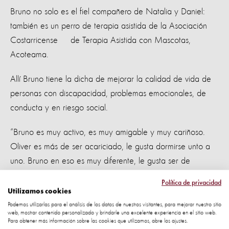
Bruno no solo es el fiel compañero de Natalia y Daniel:
también es un perro de terapia asistida de la Asociación
Costarricense de Terapia Asistida con Mascotas,
Acoteama.
Allí Bruno tiene la dicha de mejorar la calidad de vida de
personas con discapacidad, problemas emocionales, de
conducta y en riesgo social.
“Bruno es muy activo, es muy amigable y muy cariñoso.
Oliver es más de ser acariciado, le gusta dormirse unto a
uno. Bruno en eso es muy diferente, le gusta ser de
compañía pero no un contacto físico tan directo. Se lleva
Política de privacidad
muy bien con otras personas y con los niños.
Utilizamos cookies
Podemos utilizarlas para el análisis de los datos de nuestros visitantes, para mejorar nuestro sitio
“Cuando asiste como perro de terapia, cambia un poco su
web, mostrar contenido personalizado y brindarle una excelente experiencia en el sitio web.
Para obtener más información sobre las cookies que utilizamos, abre los ajustes.
personalidad. Se queda más quieto y camina junto al