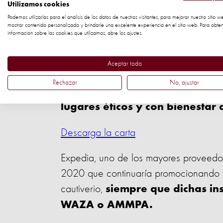
Levantamos la voz junto a miembros de
Utilizamos cookies
protocolos de la World Association of
Podemos utilizarlas para el análisis de los datos de nuestros visitantes, para mejorar nuestro sitio w
mostrar contenido personalizado y brindarle una excelente experiencia en el sitio web. Para obte
acuarios de mamíferos marinos (AMMPA)
información sobre las cookies que utilizamos, abre los ajustes.
delfines están sufriendo a causa de ell
Aceptar todo
En la carta señalamos como los acuarios
Rechazar
No, ajustar
delfines cautivos que estén acredi
lugares éticos y con bienestar
Descarga la carta
Expedia, uno de los mayores proveedor
2020 que continuaría promocionando y 
cautiverio,
siempre que dichas ins
WAZA o AMMPA.