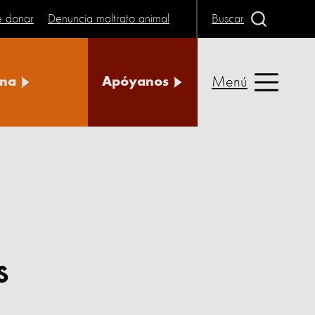
e donar
Denuncia maltrato animal
Buscar
Menú
na
Apóyanos
s