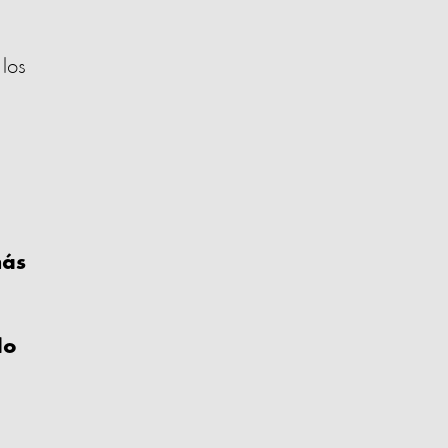
los
más
do