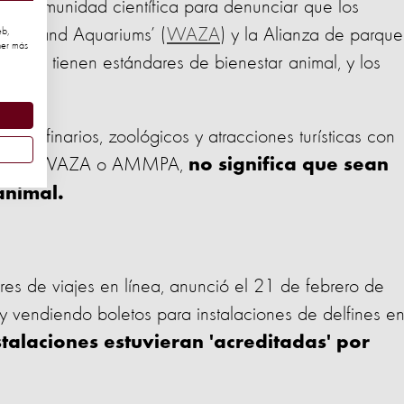
 la comunidad científica para denunciar que los
 Zoos and Aquariums’ (
WAZA
) y la Alianza de parque
eb,
ner más
 no tienen estándares de bienestar animal, y los
o.
, delfinarios, zoológicos y atracciones turísticas con
tadas por WAZA o AMMPA,
no significa que sean
 animal.
es de viajes en línea, anunció el 21 de febrero de
vendiendo boletos para instalaciones de delfines e
talaciones estuvieran 'acreditadas' por