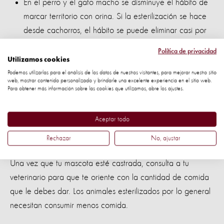
En el perro y el gato macho se disminuye el hábito de
marcar territorio con orina. Si la esterilización se hace
desde cachorros, el hábito se puede eliminar casi por
completo.
Política de privacidad
Utilizamos cookies
Ten en cuenta también...
Podemos utilizarlas para el análisis de los datos de nuestros visitantes, para mejorar nuestro sitio
web, mostrar contenido personalizado y brindarle una excelente experiencia en el sitio web.
Para obtener más información sobre las cookies que utilizamos, abre los ajustes.
Tu mascota puede llegar a ser más dócil ya sea hembra o
macho. Con lo cual tendrás menos problemas, en especial
Aceptar todo
con aquellos que presentan problemas de conducta
agresiva.
Rechazar
No, ajustar
Una vez que tu mascota esté castrada, consulta a tu
veterinario para que te oriente con la cantidad de comida
que le debes dar. Los animales esterilizados por lo general
necesitan consumir menos comida.