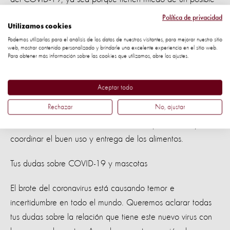
contagio por la desinformación o por el impacto de la
Política de privacidad
Utilizamos cookies
situación económica.
Podemos utilizarlas para el análisis de los datos de nuestros visitantes, para mejorar nuestro sitio
web, mostrar contenido personalizado y brindarle una excelente experiencia en el sitio web.
La donación se hace en colaboración con las
Para obtener más información sobre las cookies que utilizamos, abre los ajustes.
municipalidades de Curridabat, Moravia, Golfito,
Desamparados, Montes de Oca, la Asociación Nacional
Aceptar todo
Protectora de Animales (ANPA), la Fuerza Pública de Limón
Rechazar
No, ajustar
y líderes comunales, quienes son los encargados de
seleccionar a las familias más afectadas por la crisis y
coordinar el buen uso y entrega de los alimentos.
Tus dudas sobre COVID-19 y mascotas
El brote del coronavirus está causando temor e
incertidumbre en todo el mundo. Queremos aclarar todas
tus dudas sobre la relación que tiene este nuevo virus con