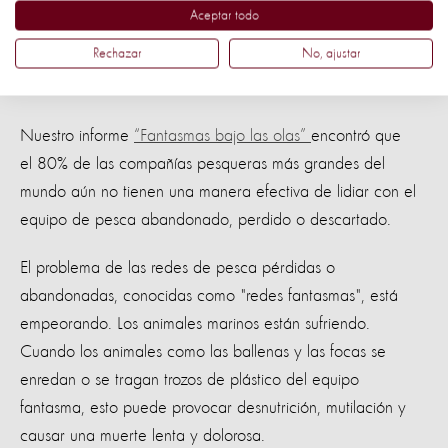
Y es que no es sólo la escasez de agua o sequías, lo que
Aceptar todo
afecta a millones de familias, si no la contaminación de las
Rechazar
No, ajustar
fuentes de agua y océanos lo que causa la muerte de
millones de animales.
Nuestro informe
“Fantasmas bajo las olas”
encontró que
el 80% de las compañías pesqueras más grandes del
mundo aún no tienen una manera efectiva de lidiar con el
equipo de pesca abandonado, perdido o descartado.
El problema de las redes de pesca pérdidas o
abandonadas, conocidas como "redes fantasmas", está
empeorando. Los animales marinos están sufriendo.
Cuando los animales como las ballenas y las focas se
enredan o se tragan trozos de plástico del equipo
fantasma, esto puede provocar desnutrición, mutilación y
causar una muerte lenta y dolorosa.