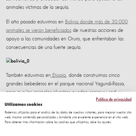
animales víctimas de la sequía.
El año pasado estuvimos en
Bolivia donde más de 30.000
animales se vieron beneficiados
de nuestras acciones de
apoyo a las comunidades en Oruro, que enfrentaban las
consecuencias de una fuerte sequía.
También estuvimos en
Etiopía
, donde construimos cinco
grandes bebederos en el parque nacional Yagundi-Rassa,
para que los animales silvestres puedan saciar su sed y
Política de privacidad
alimentamos al menos a 4000 animales herbívoros,
Utilizamos cookies
evitando así su muerte.
Podemos utilizarlas para el análisis de los datos de nuestros visitantes, para mejorar nuestro sitio
web, mostrar contenido personalizado y brindarle una excelente experiencia en el sitio web.
Para obtener más información sobre las cookies que utilizamos, abre los ajustes.