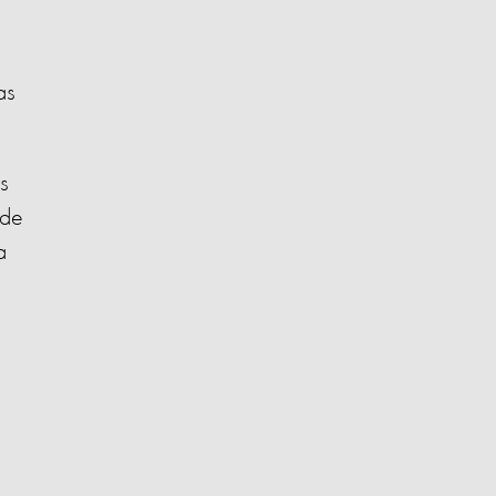
as
s
 de
a