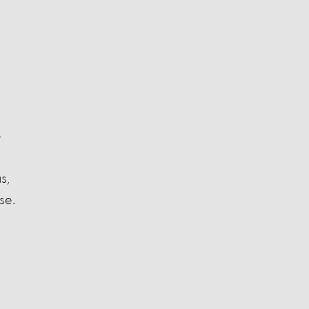
o
s,
se.