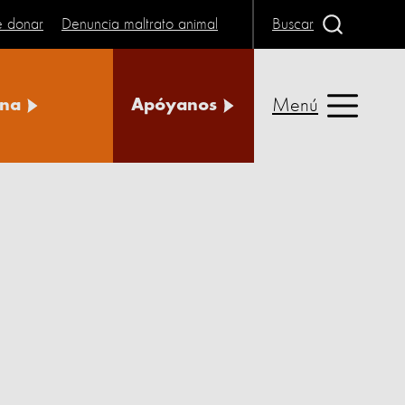
e donar
Denuncia maltrato animal
Buscar
Menú
na
Apóyanos