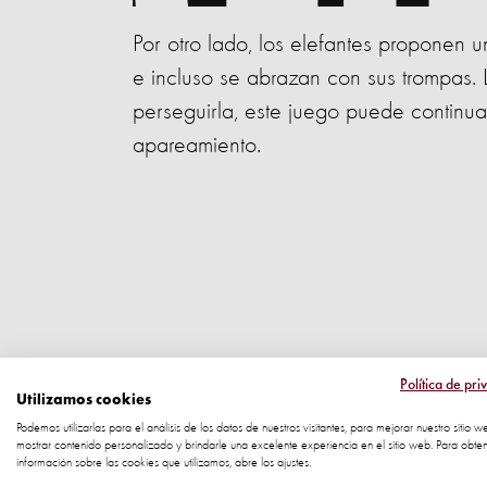
Por otro lado, los elefantes proponen u
e incluso se abrazan con sus trompas. 
perseguirla, este juego puede continu
apareamiento.
Política de pri
Utilizamos cookies
Podemos utilizarlas para el análisis de los datos de nuestros visitantes, para mejorar nuestro sitio w
mostrar contenido personalizado y brindarle una excelente experiencia en el sitio web. Para obte
información sobre las cookies que utilizamos, abre los ajustes.