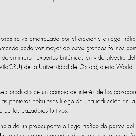
losas se ve amenazada por el creciente e ilegal tráfi
demanda cada vez mayor de estos grandes felinos co
o determinaron expertos británicos en vida silvestre del
WildCRU) de la Universidad de Oxford, alerta World
sea producto de un cambio de interés de los cazador
n las panteras nebulosas luego de una reducción en la
o de los cazadores furtivos.
encia de un preocupante e ilegal tráfico de partes del
 Internet como en ‘mercados de vida silvestre’ en país