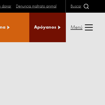
e donar
Denuncia maltrato animal
Buscar
Menú
na
Apóyanos
a