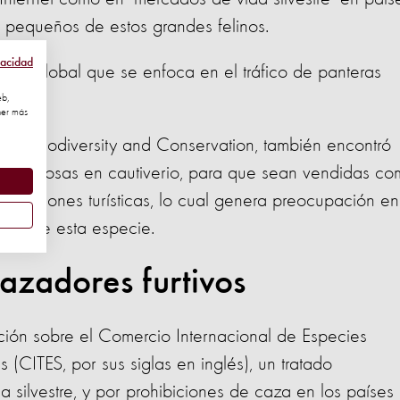
 pequeños de estos grandes felinos.
vacidad
escala global que se enfoca en el tráfico de panteras
eb,
ner más
tífica Biodiversity and Conservation, también encontró
 nebulosas en cautiverio, para que sean vendidas c
atracciones turísticas, lo cual genera preocupación en
ales de esta especie.
azadores furtivos
ción sobre el Comercio Internacional de Especies
(CITES, por sus siglas en inglés), un tratado
a silvestre, y por prohibiciones de caza en los países