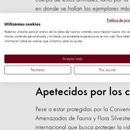
en donde se hallan los ejemplares más
Política de pri
Este es el primer estudio científico a 
Utilizamos cookies
nebulosas.
Podemos utilizarlas para el análisis de los datos de nuestros visitantes, para mejorar nuestro sitio w
mostrar contenido personalizado y brindarle una excelente experiencia en el sitio web. Para obte
información sobre las cookies que utilizamos, abre los ajustes.
El estudio, publicado en la revista cien
una nueva tendencia de criar panteras
Aceptar todo
mascotas o como utilería viva para las 
Rechazar
No, ajustar
cuanto al bienestar animal de los anim
Apetecidos por los c
Pese a estar protegidas por la Conven
Amenazadas de Fauna y Flora Silvestres 
internacional que busca proteger la vid