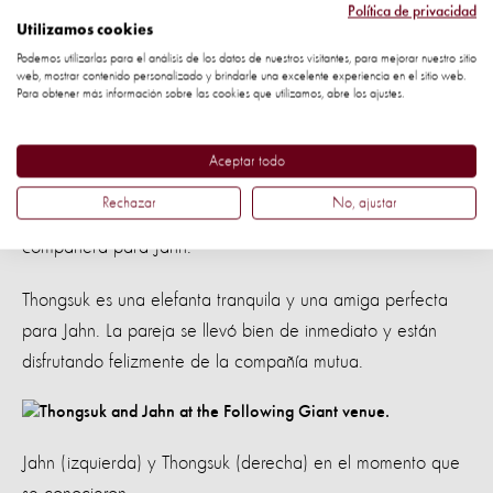
bienestar en el que solo pueden observar a los animales a
Política de privacidad
Utilizamos cookies
una distancia prudente. Afortunadamente, World Animal
Podemos utilizarlas para el análisis de los datos de nuestros visitantes, para mejorar nuestro sitio
Protection pudo otorgar fondos de emergencia a Following
web, mostrar contenido personalizado y brindarle una excelente experiencia en el sitio web.
Para obtener más información sobre las cookies que utilizamos, abre los ajustes.
Giants para ayudarles a superar estos tiempos difíciles
hasta que el turismo regrese a Tailandia.
Aceptar todo
Cuando Sow falleció, Follow Giants dichosamente tenía los
Rechazar
No, ajustar
recursos para aceptar a Thongsuk en el refugio y así ser un
compañera para Jahn.
Thongsuk es una elefanta tranquila y una amiga perfecta
para Jahn. La pareja se llevó bien de inmediato y están
disfrutando felizmente de la compañía mutua.
Jahn (izquierda) y Thongsuk (derecha) en el momento que