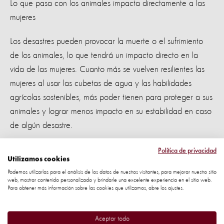
Lo que pasa con los animales impacta directamente a las
mujeres
Los desastres pueden provocar la muerte o el sufrimiento
de los animales, lo que tendrá un impacto directo en la
vida de las mujeres. Cuanto más se vuelven resilientes las
mujeres al usar las cubetas de agua y las habilidades
agrícolas sostenibles, más poder tienen para proteger a sus
animales y lograr menos impacto en su estabilidad en caso
de algún desastre.
Al proteger mejor a sus animales, su condición
Política de privacidad
Utilizamos cookies
socioeconómica mejora y el estilo de vida que desarrolla
Podemos utilizarlas para el análisis de los datos de nuestros visitantes, para mejorar nuestro sitio
alrededor de estos se vuelve más fácil y más rentable.
web, mostrar contenido personalizado y brindarle una excelente experiencia en el sitio web.
Para obtener más información sobre las cookies que utilizamos, abre los ajustes.
Aceptar todo
Las agricultoras y las mujeres en agronegocios tienen más