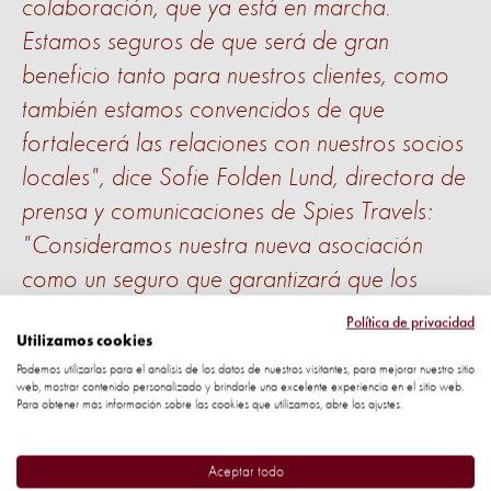
colaboración, que ya está en marcha.
Estamos seguros de que será de gran
beneficio tanto para nuestros clientes, como
también estamos convencidos de que
fortalecerá las relaciones con nuestros socios
locales", dice Sofie Folden Lund, directora de
prensa y comunicaciones de Spies Travels:
"Consideramos nuestra nueva asociación
como un seguro que garantizará que los
visitantes puedan disfrutar de los animales de
Política de privacidad
Utilizamos cookies
forma segura y responsable mientras
Podemos utilizarlas para el análisis de los datos de nuestros visitantes, para mejorar nuestro sitio
exploran las posibilidades de nuestros
web, mostrar contenido personalizado y brindarle una excelente experiencia en el sitio web.
Para obtener más información sobre las cookies que utilizamos, abre los ajustes.
muchos destinos, y también lo vemos como
una oportunidad única para desarrollar
Aceptar todo
nuevas experiencias emocionantes en el