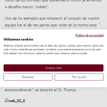
Varios de los animales que sobrevivieron ahora se enfrentan
a desafíos menos "visibles".
Uno de los ejemplos que rompieron el corazón de nuestro
equipo fue el de tres perros que vivían en la misma casa. "
[Para protegerse del agua] se sentaron en el tejado de un
Política de privacidad
gallinero, muy por encima del suelo. Sabían que no debían
Utilizamos cookies
moverse. Fue increíble, los tres sabían que debían estar allí
Podemos utilizarlas para el análisis de los datos de nuestros visitantes, para mejorar nuestro sitio
web, mostrar contenido personalizado y brindarle una excelente experiencia en el sitio web.
y esperar hasta que todo terminara ".
Para obtener más información sobre las cookies que utilizamos, abre los ajustes.
Sin embargo, cuando llegamos al lugar, tenían miedo y
Aceptar todo
estaban regresando a la misma posición [en el gallinero],
donde se sentían seguros. "Se podía ver que, a pesar de
Rechazar
No, ajustar
no estar lastimados físicamente, estaban afectados
emocionalmente", se lamentó el Dr. Thomas.