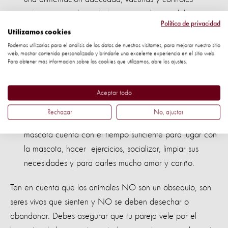
veterinarios cada cierto tiempo, por lo que debes
Política de privacidad
asegurarte que en su nuevo hogar cuenten con los
Utilizamos cookies
recursos para proporcionarle esto.
Podemos utilizarlas para el análisis de los datos de nuestros visitantes, para mejorar nuestro sitio
web, mostrar contenido personalizado y brindarle una excelente experiencia en el sitio web.
Para obtener más información sobre las cookies que utilizamos, abre los ajustes.
infórmale a tu pareja sobre buenas
Entrenamiento:
formas de entrenar a tu mascota y así evitar problemas
Aceptar todo
de comportamiento.
Rechazar
No, ajustar
Averigua si la persona a quién le darás la
Tiempo:
mascota cuenta con el tiempo suficiente para jugar con
la mascota, hacer ejercicios, socializar, limpiar sus
necesidades y para darles mucho amor y cariño.
Ten en cuenta que los animales NO son un obsequio, son
seres vivos que sienten y NO se deben desechar o
abandonar. Debes asegurar que tu pareja vele por el