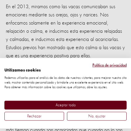
En el 2013, miramos como las vacas comunicaban sus
emociones mediante sus orejas, ojos y narices. Nos
enfocamos solamente en la experiencia emocional,
relajación o calma, e inducimos esta experiencia relajadas
y calmadas, e inducimos esta experiencia al acariciarlas.
Estudios previos han mostrado que esto calma a las vacas y
que es una experiencia positiva para ellas.
Política de privacidad
Utilizamos cookies
Podemos utilizarlas para el análisis de los datos de nuestros visitantes, para mejorar nuestro sitio
Encontramos que las vacas sostienen sus orejas en cuatro
web, mostrar contenido personalizado y brindarle una excelente experiencia en el sitio web.
Para obtener más información sobre las cookies que utilizamos, abre los ajustes.
posiciones diferentes, dos cuando se encuentran relajadas
y dos cuando se encuentran alerta
(imágenes 2 y 4)
Aceptar todo
(imágenes 1 y 3).
Rechazar
No, ajustar
Las vacas sostienen la posición de relajación por mucho
más tiempo cuando son acariciadas que cuando no lo son