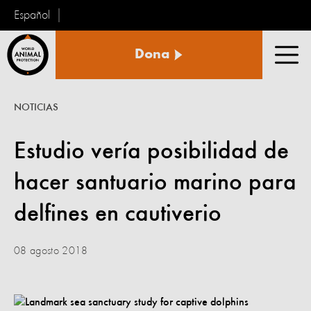
Español
Protección
Dona
Animal
Men
Mundial
NOTICIAS
Estudio vería posibilidad de
hacer santuario marino para
delfines en cautiverio
08 agosto 2018