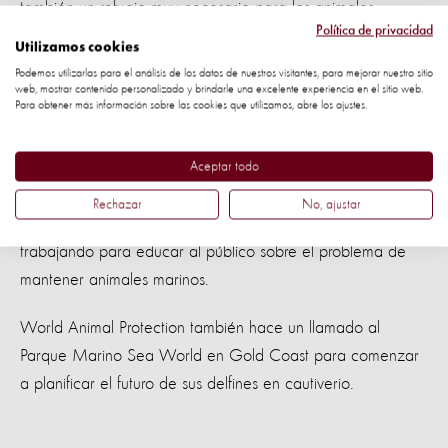
también un refugio muy necesario para los animales
Política de privacidad
silvestres que necesitan rehabilitación y liberación... Se
Utilizamos cookies
están estableciendo santuarios de delfines en los EE. UU. y
Podemos utilizarlas para el análisis de los datos de nuestros visitantes, para mejorar nuestro sitio
Europa, pero ahora que se está realizando el estudio de
web, mostrar contenido personalizado y brindarle una excelente experiencia en el sitio web.
Para obtener más información sobre las cookies que utilizamos, abre los ajustes.
viabilidad, éste santuario en Coffs Harbour podría ser el
primero de este tipo en el mundo.” – Jordan Sosnowski,
Aceptar todo
Director de Promoción, Action for Dolphins
Rechazar
No, ajustar
Desde 1991, World Animal Protection ha estado
trabajando para educar al público sobre el problema de
mantener animales marinos.
World Animal Protection también hace un llamado al
Parque Marino Sea World en Gold Coast para comenzar
a planificar el futuro de sus delfines en cautiverio.