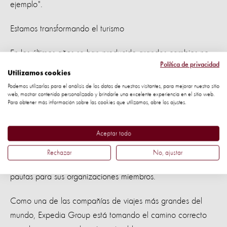
ejemplo".
Estamos transformando el turismo
En los últimos años se han producido grandes cambios no
Política de privacidad
solo en la industria sino que también en las políticas
Utilizamos cookies
públicas de varios países.
Podemos utilizarlas para el análisis de los datos de nuestros visitantes, para mejorar nuestro sitio
web, mostrar contenido personalizado y brindarle una excelente experiencia en el sitio web.
Para obtener más información sobre las cookies que utilizamos, abre los ajustes.
Canadá y Francia, Bruselas y Nueva Gales del Sur han
impuesto prohibiciones sobre el mantenimiento de ballenas
y delfines en cautiverio. La asociación de viajes holandesa
Aceptar todo
ANVR y SATSA de Sudáfrica afirman que el
Rechazar
No, ajustar
entretenimiento de cetáceos cautivos es inaceptable en sus
pautas para sus organizaciones miembros.
Como una de las compañías de viajes más grandes del
mundo, Expedia Group está tomando el camino correcto