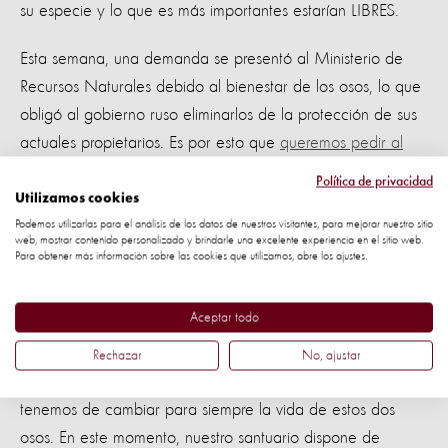
su especie y lo que es más importantes estarían LIBRES.
Esta semana, una demanda se presentó al Ministerio de
Recursos Naturales debido al bienestar de los osos, lo que
obligó al gobierno ruso eliminarlos de la protección de sus
actuales propietarios. Es por esto que
queremos pedir al
Ministerio de Rusia
, llevar a los osos a un lugar seguro, lejos
Política de privacidad
de toda la suciedad y el sufrimiento. Que se permita
Utilizamos cookies
organizar el transporte de manera segura a nuestro
Podemos utilizarlas para el análisis de los datos de nuestros visitantes, para mejorar nuestro sitio
web, mostrar contenido personalizado y brindarle una excelente experiencia en el sitio web.
santuario en Rumania.
Para obtener más información sobre las cookies que utilizamos, abre los ajustes.
Firma nuestra petición
Aceptar todo
¡Aporta tu granito de arena!
Cuantas más personas firmen
Rechazar
No, ajustar
la petición
(que se encuentra en Inglés), más posibilidades
tenemos de cambiar para siempre la vida de estos dos
osos. En este momento, nuestro santuario dispone de