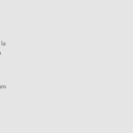
 la
a
gos