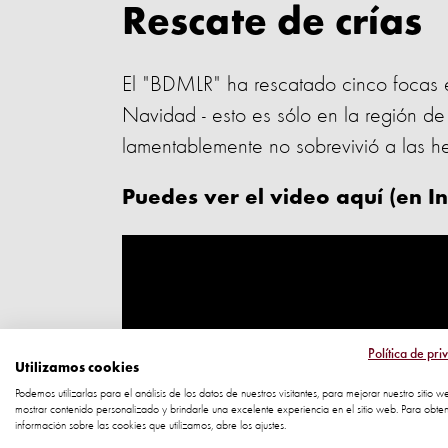
Rescate de crías
El "BDMLR" ha rescatado cinco focas 
Navidad - esto es sólo en la región de 
lamentablemente no sobrevivió a las he
Puedes ver el video aquí (en In
Política de pri
Utilizamos cookies
Podemos utilizarlas para el análisis de los datos de nuestros visitantes, para mejorar nuestro sitio w
mostrar contenido personalizado y brindarle una excelente experiencia en el sitio web. Para obte
información sobre las cookies que utilizamos, abre los ajustes.