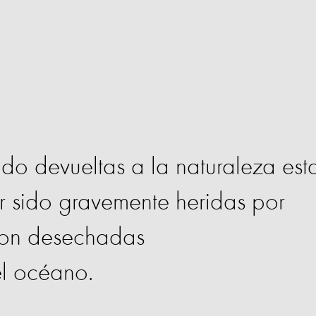
ido devueltas a la naturaleza est
 sido gravemente heridas por
 son desechadas
el océano.