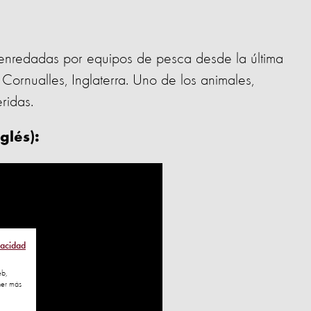
enredadas por equipos de pesca desde la última
Cornualles, Inglaterra. Uno de los animales,
ridas.
glés):
vacidad
eb,
ner más