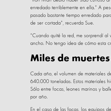
"Iron Man debió haber sido curioso al 
enredado terriblemente en ella." A pes
pasado bastante tiempo enredado para
de ser cortada", recuerda Sue.
"Cuando quité la red, me sorprendí al 
ancho. No tengo idea de cómo esta crí
Miles de muertes
Cada año, el volumen de materiales 
640.000 toneladas. Estos materiales hie
Sólo entre focas, leones marinos y bal
por año.
En el caso de las focas, los equipos