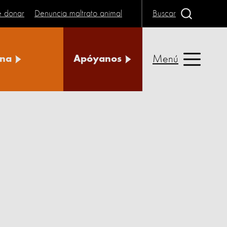
e donar
Denuncia maltrato animal
Buscar
Menú
na
Apóyanos