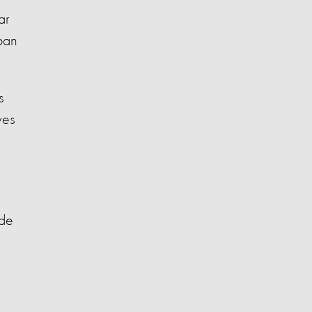
ar
ban
s
ves
 de