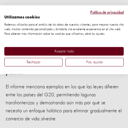
El informe se publica después de que
la Organización
Política de privacidad
Mundial de la Salud (OMS) instara a suspender la venta
Utilizamos cookies
Podemos utilizarlas para el análisis de los datos de nuestros visitantes, para mejorar nuestro sitio
de animales silvestres vivos
en los mercados de alimentos,
web, mostrar contenido personalizado y brindarle una excelente experiencia en el sitio web.
ya que los estudios en curso sobre los orígenes del COVID-
Para obtener más información sobre las cookies que utilizamos, abre los ajustes.
19 sugieren que es muy probable que el virus haya pasado
de los murciélagos a un animal intermediario.”
Aceptar todo
Rechazar
No, ajustar
Aprender de las experiencias de otros
países
El informe menciona ejemplos en los que las leyes difieren
entre los países del G20, permitiendo lagunas
transfronterizas y demostrando aún más por qué se
necesita un enfoque holístico para eliminar gradualmente el
comercio de vida silvestre.