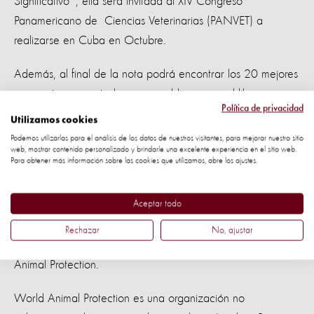
Significativo¨, ella será invitada al XIV Congreso
Panamericano de Ciencias Veterinarias (PANVET) a
realizarse en Cuba en Octubre.
Además, al final de la nota podrá encontrar los 20 mejores
propuestas presentadas para publicarse en el libro
Política de privacidad
"Estrategias, prácticas y actividades docentes para la
Utilizamos cookies
enseñanza efectiva del bienestar animal.”
Podemos utilizarlas para el análisis de los datos de nuestros visitantes, para mejorar nuestro sitio
web, mostrar contenido personalizado y brindarle una excelente experiencia en el sitio web.
Para obtener más información sobre las cookies que utilizamos, abre los ajustes.
Estos trabajos fueron evaluados por un Comité de
Evaluación conformado por diez profesores o consultores
Aceptar todo
con especialización en la área de Bienestar animal y/o
pedagogía de diferentes países, además de tres
Rechazar
No, ajustar
representantes del departamento de educación de World
Animal Protection.
World Animal Protection es una organización no