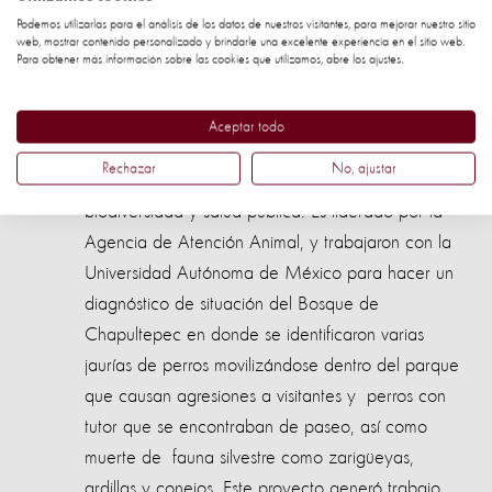
Brasil y Jiundaí, Brasil
Podemos utilizarlas para el análisis de los datos de nuestros visitantes, para mejorar nuestro sitio
web, mostrar contenido personalizado y brindarle una excelente experiencia en el sitio web.
Conflicto con vida silvestre y animales de producción:
Para obtener más información sobre las cookies que utilizamos, abre los ajustes.
Ciudad de México, México. La ciudad de México
tiene un proyecto de
Manejo integral de conflictos
Aceptar todo
con poblaciones animales que habitan áreas
Rechazar
No, ajustar
naturales de la ciudad, por su amenaza a la
biodiversidad y salud pública. Es liderado por la
Agencia de Atención Animal, y trabajaron con la
Universidad Autónoma de México para hacer un
diagnóstico de situación del Bosque de
Chapultepec en donde se identificaron
varias
jaurías de perros movilizándose dentro del parque
que causan agresiones a visitantes y perros con
tutor que se encontraban de paseo, así como
muerte de fauna silvestre como zarigüeyas,
ardillas y conejos.
Este proyecto generó trabajo