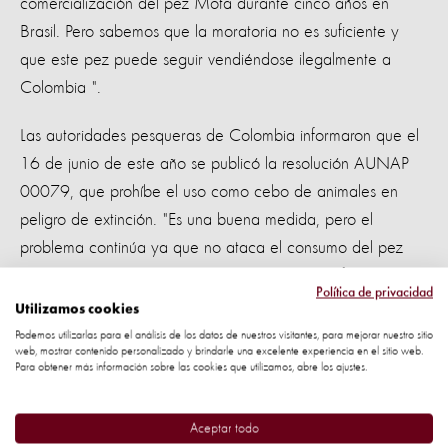
comercialización del pez Mota durante cinco años en
Brasil. Pero sabemos que la moratoria no es suficiente y
que este pez puede seguir vendiéndose ilegalmente a
Colombia ".
Las autoridades pesqueras de Colombia informaron que el
16 de junio de este año se publicó la resolución AUNAP
00079, que prohíbe el uso como cebo de animales en
peligro de extinción. "Es una buena medida, pero el
problema continúa ya que no ataca el consumo del pez
Mota, que es la principal amenaza para el delfín rosado",
Política de privacidad
dice Roberto Vieto, coordinador de campaña de fauna de
Utilizamos cookies
Protección de los Animales en Latinoamérica.
Podemos utilizarlas para el análisis de los datos de nuestros visitantes, para mejorar nuestro sitio
web, mostrar contenido personalizado y brindarle una excelente experiencia en el sitio web.
Para obtener más información sobre las cookies que utilizamos, abre los ajustes.
El consumo en Colombia
Aceptar todo
Esta semana, Protección Animal Mundial denunció como el