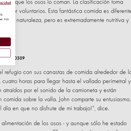
 para que los osos lo coman. La clasificación toma
vacidad
os por voluntarios. Esta fantástica comida es diferent
eb,
en la naturaleza, pero es extremadamente nutritiva y
ner más
l refugio con sus canastas de comida alrededor de l
uatro horas para llegar hasta el vallado perimetral y
n atraídos por el sonido de la camioneta y están
 comida sobre la valla. John comparte su entusiasmo.
ía en que no disfrute de mi trabajo!", dice.
alimentación de los osos - y aunque sólo he estado