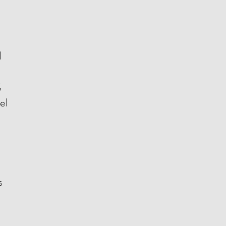
l
%
el
s