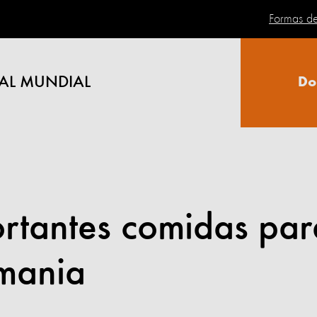
Formas d
AL MUNDIAL
Do
rtantes comidas par
umania