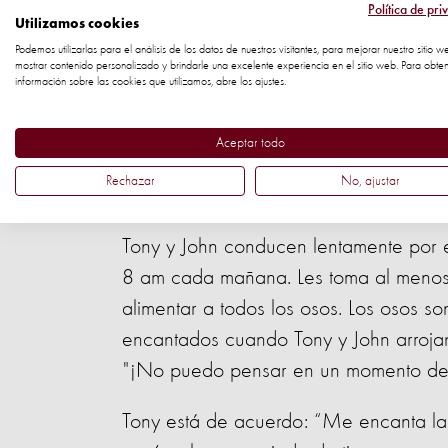
todo para asegurarse de que esté bien
Política de pri
Utilizamos cookies
varias horas al día; a veces son ayudad
Podemos utilizarlas para el análisis de los datos de nuestros visitantes, para mejorar nuestro sitio w
de lo que los osos normalmente comen 
mostrar contenido personalizado y brindarle una excelente experiencia en el sitio web. Para obte
información sobre las cookies que utilizamos, abre los ajustes.
equilibrada para ellos.
Aceptar todo
En marcha
Rechazar
No, ajustar
Tony y John conducen lentamente por e
8 am cada mañana. Les toma al menos c
alimentar a todos los osos. Los osos so
encantados cuando Tony y John arrojan
"¡No puedo pensar en un momento del d
Tony está de acuerdo: “Me encanta la 