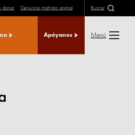
e donar
Denuncia maltrato animal
Buscar
Menú
na
Apóyanos
a