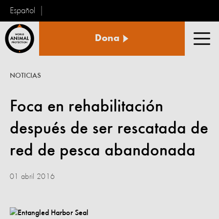
Español
Protección
Dona
Animal
Men
Mundial
NOTICIAS
Foca en rehabilitación
después de ser rescatada de
red de pesca abandonada
01 abril 2016