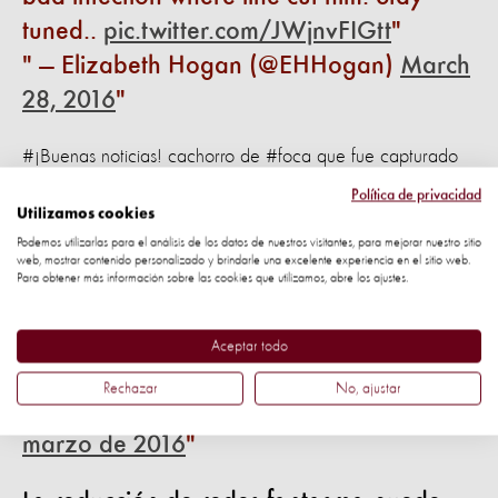
tuned..
pic.twitter.com/JWjnvFIGtt
— Elizabeth Hogan (@EHHogan)
March
28, 2016
#¡Buenas noticias! cachorro de #foca que fue capturado
en #redfantasma está lo suficientemente bien como para ir
Política de privacidad
Utilizamos cookies
a rehabilitación!
Podemos utilizarlas para el análisis de los datos de nuestros visitantes, para mejorar nuestro sitio
web, mostrar contenido personalizado y brindarle una excelente experiencia en el sitio web.
#Goodnews
!
#Seal
pup that was caught
Para obtener más información sobre las cookies que utilizamos, abre los ajustes.
in
#ghostgear
well enough to go to
rehab! (There was attitude about the
Aceptar todo
kennel)
pic.twitter.com/hrrbGY7lJd
Rechazar
No, ajustar
— Elizabeth Hogan (@EHHogan)
29 de
marzo de 2016