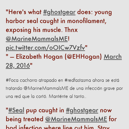
Here's what
#ghostgear
does: young
harbor seal caught in monofilament,
exposing his muscle. Thnx
@MarineMammalsME
!
pic.twitter.com/oOICw7Vzfv
— Elizabeth Hogan (@EHHogan)
March
28, 2016
#Foca cachorro atrapado en #redfastasma ahora se está
tratando @MarineMammalsME de una infección grave por
una red que la cortó. Manténte al tanto..
#Seal
pup caught in
#ghostgear
now
being treated
@MarineMammalsME
for
bad infection where line cut him. Stay