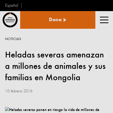
Español
Protección
Dona
Animal
Men
Mundial
NOTICIAS
Heladas severas amenazan
a millones de animales y sus
familias en Mongolia
10 febrero 2016