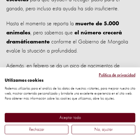
ganado, pero incluso esta ayuda ha sido insuficiente.
Hasta el momento se reporta la
muerte de 5.000
, pero sabemos que
animales
el número crecerá
conforme el Gobierno de Mongolia
dramáticamente
evalúe la situación a profundidad.
Además, en febrero se da un pico de nacimientos de
ganado.
Las madres en gestación están
Política de privacidad
Utilizamos cookies
sus crías, o muriendo ellas mismas, pues el
abortando
Podemos utilizarlas para el análisis de los datos de nuestros visitantes, para mejorar nuestro sitio
refugio disponible no es suficiente para protegerlos en este
web, mostrar contenido personalizado y brindarle una excelente experiencia en el sitio web.
Para obtener más información sobre las cookies que utilizamos, abre los ajustes.
momento tan vulnerable.
Aceptar todo
Rechazar
No, ajustar
¿Ha pasado anteriormente?