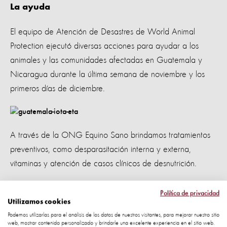
La ayuda
El equipo de Atención de Desastres de World Animal
Protection ejecutó diversas acciones para ayudar a los
animales y las comunidades afectadas en Guatemala y
Nicaragua durante la última semana de noviembre y los
primeros días de diciembre.
A través de la ONG
Equino Sano brindamos
tratamientos
preventivos, como desparasitación interna y externa,
vitaminas y atención de casos clínicos de desnutrición.
En Guatemala, a través de la ONG Equino Sano se
Política de privacidad
entregó alimento para cientos de cerdos, aves de corral y
Utilizamos cookies
perros. La organización también brindó tratamientos
Podemos utilizarlas para el análisis de los datos de nuestros visitantes, para mejorar nuestro sitio
web, mostrar contenido personalizado y brindarle una excelente experiencia en el sitio web.