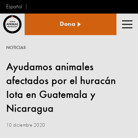
Español
Protección
Dona
Animal
Men
Mundial
NOTICIAS
Ayudamos animales
afectados por el huracán
Iota en Guatemala y
Nicaragua
10 diciembre 2020