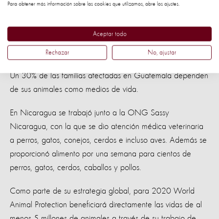
preventivos para los animales, como desparasitación interna
Para obtener más información sobre las cookies que utilizamos, abre los ajustes.
y externa, vitaminas y atención de casos clínicos de
desnutrición.
Aceptar todo
Rechazar
No, ajustar
Un 30% de las familias afectadas en Guatemala dependen
de sus animales como medios de vida.
En Nicaragua se trabajó junto a la ONG Sassy
Nicaragua, con la que se dio atención médica veterinaria
a perros, gatos, conejos, cerdos e incluso aves. Además se
proporcionó alimento por una semana para cientos de
perros, gatos, cerdos, caballos y pollos.
Como parte de su estrategia global, para 2020 World
Animal Protection beneficiará directamente las vidas de al
menos 5 millones de animales a través de su trabajo de