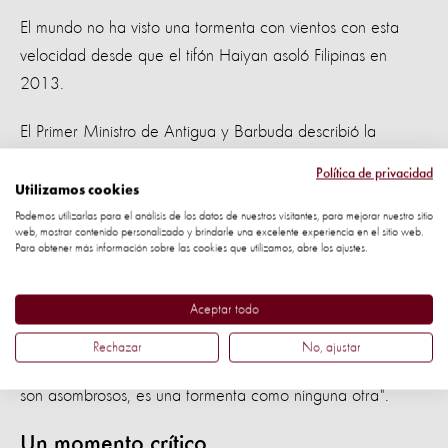
El mundo no ha visto una tormenta con vientos con esta
velocidad desde que el tifón Haiyan asoló Filipinas en
2013.
El Primer Ministro de Antigua y Barbuda describió la
devastación como "casi total" y se estima que el 95% de
Política de privacidad
las estructuras de la isla están dañadas o destruidas.
Utilizamos cookies
Podemos utilizarlas para el análisis de los datos de nuestros visitantes, para mejorar nuestro sitio
web, mostrar contenido personalizado y brindarle una excelente experiencia en el sitio web.
Steven Clegg, nuestro gerente de respuesta internacional,
Para obtener más información sobre las cookies que utilizamos, abre los ajustes.
dijo: "Estamos muy preocupados por los animales que a
menudo son víctimas olvidadas en los desastres, y nuestros
Aceptar todo
equipos están en camino para protegerlos.
Rechazar
No, ajustar
"Los informes iniciales de daños en lugares como Barbuda
son asombrosos, es una tormenta como ninguna otra".
Un momento crítico