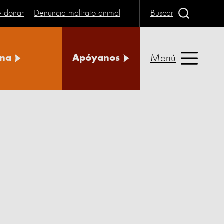
e donar
Denuncia maltrato animal
Buscar
Menú
na
Apóyanos