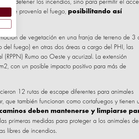
 para detener los incendios, sino para permitir el acc
 donde provenía el fuego,
posibilitando así
ión.
emoción de vegetación en una franja de terreno de 3 
 del fuego) en otras dos áreas a cargo del PHI, las
al (RPPN) Rumo ao Oeste y acurizal. La extensión
m2, con un posible impacto positivo para más de
lecieron 12 rutas de escape diferentes para animales
lar, que también funcionan como cortafuegos y tienen 
 caminos deben mantenerse y limpiarse pa
 las primeras medidas para proteger a los animales de
s libres de incendios.