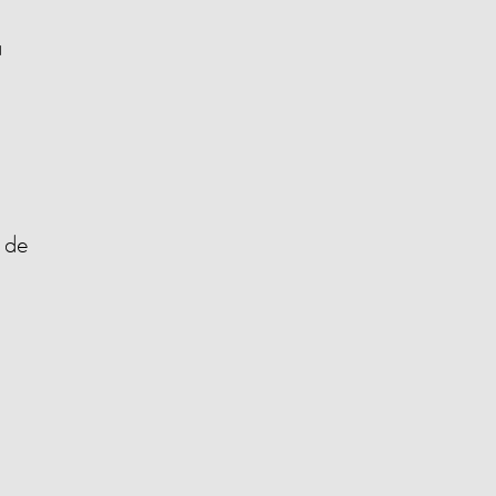
a
s de