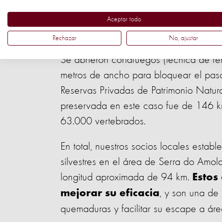
se abrieron otras vías, no precisamente
de los equipos a las zonas remotas de
Aceptar todo
combatir las llamas en esa reg
Rechazar
No, ajustar
Se abrieron cortafuegos (técnica de r
metros de ancho para bloquear el paso
Reservas Privadas de Patrimonio Natur
preservada en este caso fue de 146 k
63.000 vertebrados.
En total, nuestros socios locales estab
silvestres en el área de Serra do Amo
longitud aproximada de 94 km.
Estos
, y son una de
mejorar su eficacia
quemaduras y facilitar su escape a área