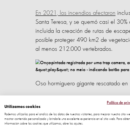
En 2021, los incendios afectaron
inclu
Santa Teresa, y se quemó casi el 30% d
incluida la creación de rutas de escape
posible proteger 490 km2 de vegetació
al menos 212.000 vertebrados.
Oso hormiguero gigante rescatado en 
Medidas ante los
Política de pri
Utilizamos cookies
Podemos utilizarlas para el análisis de los datos de nuestros visitantes, para mejorar nuestro sitio w
mostrar contenido personalizado y brindarle una excelente experiencia en el sitio web. Para obte
También entre las medidas preventivas,
información sobre las cookies que utilizamos, abre los ajustes.